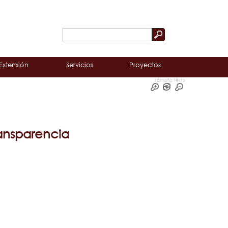
Buscar
Formulario
de
Extensión
Servicios
Proyectos
búsqueda
Tamaño Texto
ransparencia