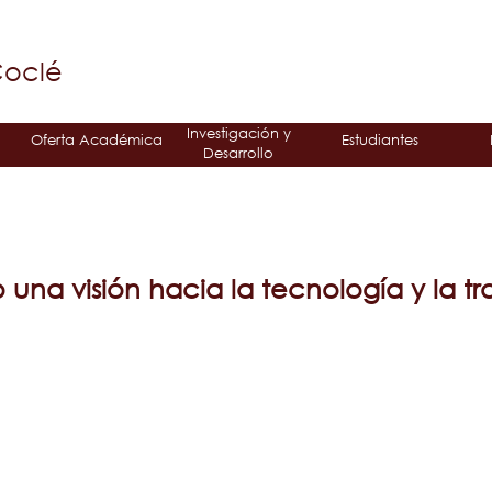
Jump to navigation
á
Coclé
Investigación y
Oferta Académica
Estudiantes
Desarrollo
na visión hacia la tecnología y la t