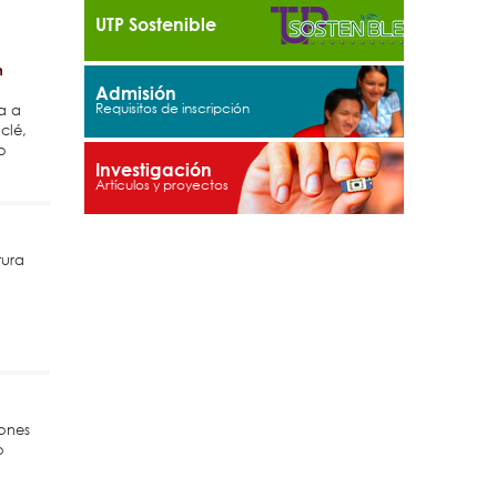
Innovación Industrial”,
UTP Sostenible
consolidándose como un
espacio académico
n
orientado al intercambio de
Admisión
conocimientos, innovación
a a
y desarrollo tecnológico
clé,
o
Investigación
tura
iones
o