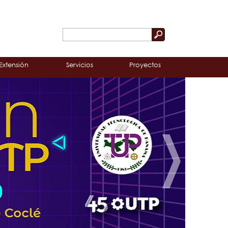
Buscar
Formulario
de
Extensión
Servicios
Proyectos
búsqueda