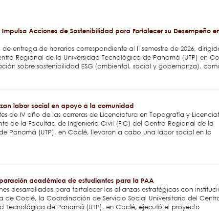
 Impulsa Acciones de Sostenibilidad para Fortalecer su Desempeño e
 de entrega de horarios correspondiente al II semestre de 2026, dirigid
entro Regional de la Universidad Tecnológica de Panamá (UTP) en Co
ación sobre sostenibilidad ESG (ambiental, social y gobernanza), com
lizan labor social en apoyo a la comunidad
antes de IV año de las carreras de Licenciatura en Topografía y Licencia
 de la Facultad de Ingeniería Civil (FIC) del Centro Regional de la
de Panamá (UTP), en Coclé, llevaron a cabo una labor social en la
reparación académica de estudiantes para la PAA
s desarrolladas para fortalecer las alianzas estratégicas con instituc
a de Coclé, la Coordinación de Servicio Social Universitario del Centr
ad Tecnológica de Panamá (UTP), en Coclé, ejecutó el proyecto