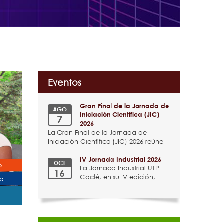
Eventos
Gran Final de la Jornada de
AGO
Iniciación Científica (JIC)
7
2026
La Gran Final de la Jornada de
Iniciación Científica (JIC) 2026 reúne
los mejores proyectos de investigación
desarrollados por estudiantes de la
IV Jornada Industrial 2026
OCT
o
Universidad Tecnológica de Panamá,
La Jornada Industrial UTP
16
quienes presentarán sus propuestas en
Coclé, en su IV edición,
do
una jornada dedicada a la
llega con el lema
innovación, el conocimiento y el
“Optimización y
desarrollo científico
Sostenibilidad: El rol
estratégico de la
Inteligencia Artificial en la