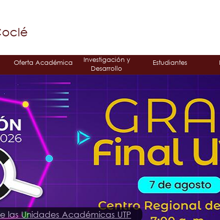
Jump to navigation
á
Coclé
Investigación y
Oferta Académica
Estudiantes
Desarrollo
de las Unidades Académicas UTP