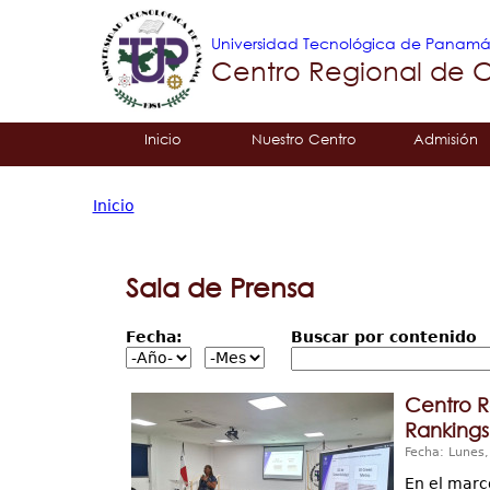
Universidad Tecnológica de Panam
Centro Regional de 
Tropical
Inicio
Nuestro Centro
Admisión
Menu
Inicio
Principal
Usted
está
Sala de Prensa
aquí
Fecha:
Buscar por contenido
Centro R
Rankings 
Fecha: Lunes
En el marc