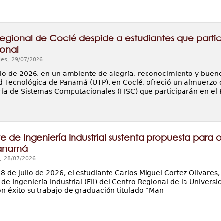
egional de Coclé despide a estudiantes que parti
ional
les, 29/07/2026
ulio de 2026, en un ambiente de alegría, reconocimiento y bueno
d Tecnológica de Panamá (UTP), en Coclé, ofreció un almuerzo d
ría de Sistemas Computacionales (FISC) que participarán en el 
e de Ingeniería Industrial sustenta propuesta para o
Panamá
, 28/07/2026
8 de julio de 2026, el estudiante Carlos Miguel Cortez Olivares, 
 de Ingeniería Industrial (FII) del Centro Regional de la Univer
on éxito su trabajo de graduación titulado “Man