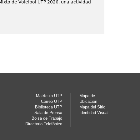
Mixto de Voleibol UTP 2026, una actividad
Matrícula UTP
Mapa de
Correo UTP
Ubicación
Biblioteca UTP
Mapa del Sitio
Sala de Prensa
Identidad Visual
Bolsa de Trabajo
Directorio Telefónico