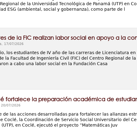
 Regional de la Universidad Tecnológica de Panamá (UTP) en Coc
idad ESG (ambiental, social y gobernanza), como parte de l
tes de la FIC realizan labor social en apoyo a la c
s, 17/07/2026
lio, los estudiantes de IV año de las carreras de Licenciatura 
e la Facultad de Ingeniería Civil (FIC) del Centro Regional de 
varon a cabo una labor social en la Fundación Casa
é fortalece la preparación académica de estudian
, 20/07/2026
de las acciones desarrolladas para fortalecer las alianzas estr
e Coclé, la Coordinación de Servicio Social Universitario del C
(UTP), en Coclé, ejecutó el proyecto “Matemáticas Juv