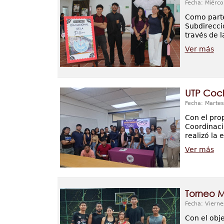
Fecha: Miérco
Como parte 
Subdirecci
través de l
Ver más
UTP Cocl
Fecha: Martes
Con el prop
Coordinaci
realizó la
Ver más
Torneo M
Fecha: Vierne
Con el obje