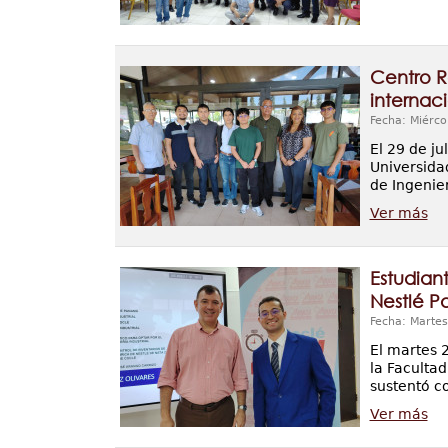
Centro R
internac
Fecha: Miérco
El 29 de j
Universida
de Ingenie
Ver más
Estudiant
Nestlé 
Fecha: Martes
El martes 2
la Facultad
sustentó c
Ver más