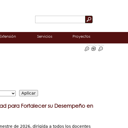
Buscar
Formulario
de
Extensión
Servicios
Proyectos
búsqueda
Tamaño Texto
dad para Fortalecer su Desempeño en
mestre de 2026, dirigida a todos los docentes