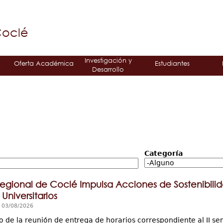
Jump to navigation
á
Coclé
Investigación y
Oferta Académica
Estudiantes
Desarrollo
Categoría
egional de Coclé Impulsa Acciones de Sostenibili
Universitarios
, 03/08/2026
o de la reunión de entrega de horarios correspondiente al II se