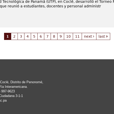
d Tecnológica de Panamá (UTP), en Coclé, desarrolló el Torneo 
 que reunió a estudiantes, docentes y personal administr
1
2
3
4
5
6
7
8
9
10
11
next
last
Coclé, Distrito de Penonomé,
Vía Interamericana.
) 997-9623
Ciudadana 3-1-1
c.pa