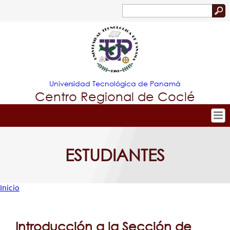
Jump to navigation
Buscar
Formulario
de
búsqueda
Universidad Tecnológica de Panamá
Centro Regional de Coclé
Tropical
Inicio
ESTUDIANTES
Nuestro Centro
Menu
Admisión
Principal
Oferta Académica
Inicio
Investigación y Desarrollo
Usted
Estudiantes
está
Introducción a la Sección de
Extensión