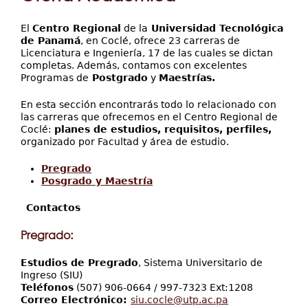
aquí
Servicios
El
Centro Regional
de la
Universidad Tecnológica
Proyectos
de Panamá
, en Coclé, ofrece 23 carreras de
Licenciatura e Ingeniería, 17 de las cuales se dictan
completas. Además, contamos con excelentes
Programas de
Postgrado
y
Maestrías.
En esta sección encontrarás todo lo relacionado con
las carreras que ofrecemos en el Centro Regional de
Coclé:
planes de estudios, requisitos, perfiles,
organizado por Facultad y área de estudio.
Pregrado
Posgrado y Maestría
Contactos
Pregrado:
Estudios de Pregrado
, Sistema Universitario de
Ingreso (SIU)
Teléfonos
(507) 906-0664 / 997-7323 Ext:1208
Correo Electrónico:
siu.cocle@utp.ac.pa