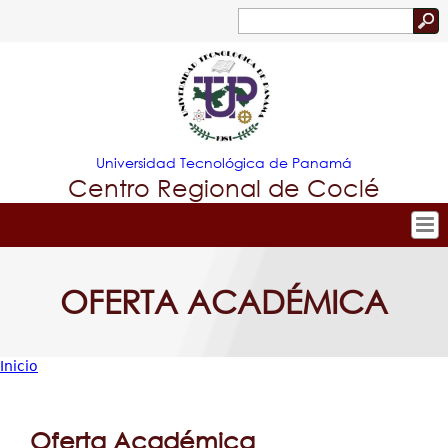
Jump to navigation
Buscar
Formulario
de
búsqueda
Universidad Tecnológica de Panamá
Centro Regional de Coclé
Tropical
Inicio
OFERTA ACADÉMICA
Nuestro Centro
Menu
Admisión
Principal
Oferta Académica
Inicio
Investigación y Desarrollo
Usted
Estudiantes
está
Oferta Académica
Extensión