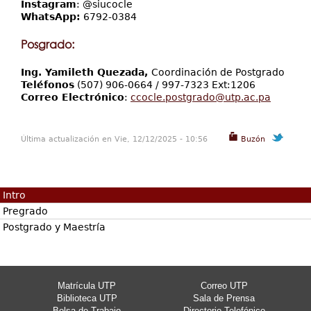
Instagram
: @siucocle
WhatsApp:
6792-0384
Posgrado:
Ing. Yamileth Quezada,
Coordinación de Postgrado
Teléfonos
(507) 906-0664 / 997-7323 Ext:1206
Correo Electrónico
:
ccocle.postgrado@utp.ac.pa
Última actualización en Vie, 12/12/2025 - 10:56
Buzón
Intro
Pregrado
Postgrado y Maestría
Matrícula UTP
Correo UTP
Biblioteca UTP
Sala de Prensa
Bolsa de Trabajo
Directorio Telefónico