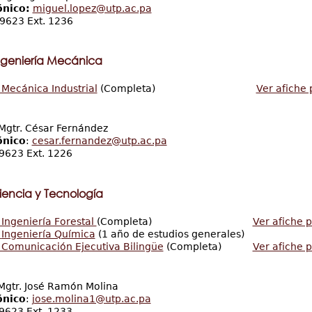
ónico:
miguel.lopez@utp.ac.pa
9623 Ext. 1236
ngeniería Mecánica
 Mecánica Industrial
(Completa)
Ver afiche
Mgtr. César Fernández
ónico
:
cesar.fernandez@utp.ac.pa
-9623 Ext. 1226
iencia y Tecnología
 Ingeniería Forestal
(Completa)
Ver afiche 
n
Ingeniería Química
(1 año de estudios generales)
 Comunicación Ejecutiva Bilingüe
(Completa)
Ver afiche 
gtr. José Ramón Molina
ónico
:
jose.molina1@utp.ac.pa
-9623 Ext. 1233