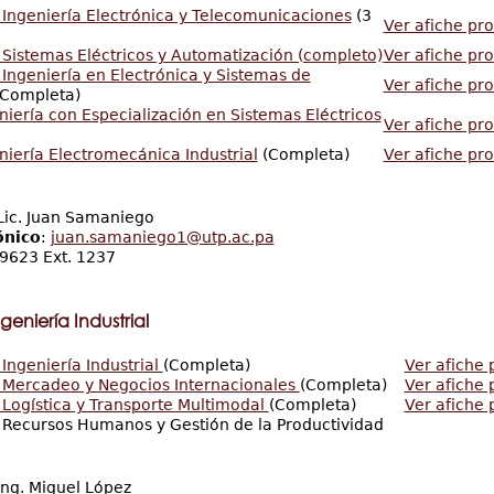
 Ingeniería Electrónica y Telecomunicaciones
(3
Ver afiche pr
 Sistemas Eléctricos y Automatización (completo)
Ver afiche pr
 Ingeniería en Electrónica y Sistemas de
Ver afiche pr
Completa)
niería con Especialización en Sistemas Eléctricos
Ver afiche pr
niería Electromecánica Industrial
(Completa)
Ver afiche pr
ic. Juan Samaniego
ónico
:
juan.samaniego1@utp.ac.pa
9623 Ext. 1237
eniería Industrial
Ingeniería Industrial
(Completa)
Ver afiche
n Mercadeo y Negocios Internacionales
(Completa)
Ver afiche 
 Logística y Transporte Multimodal
(Completa)
Ver afiche
 Recursos Humanos y Gestión de la Productividad
ng. Miguel López