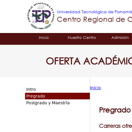
Universidad Tecnológica de Panam
Centro Regional de 
Tropical
Inicio
Nuestro Centro
Admisión
Menu
OFERTA ACADÉMI
Principal
Inicio
Intro
Usted
Pregrado
Postgrado y Maestría
está
Pregrado
aquí
Carreras ofr