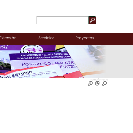
Buscar
Formulario
de
Extensión
Servicios
Proyectos
búsqueda
Tamaño Texto