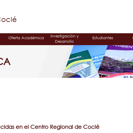
Jump to navigation
á
Coclé
Investigación y
Oferta Académica
Estudiantes
Desarrollo
CA
ecidas en el Centro Regional de Coclé