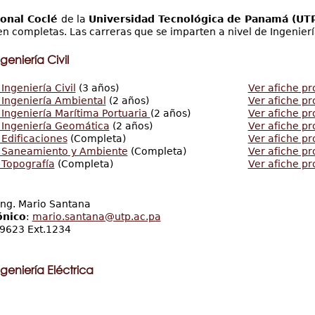
onal Coclé
de la
Universidad Tecnológica de Panamá (UT
en completas. Las carreras que se imparten a nivel de Ingeniería
eniería Civil
Ingeniería Civil
(3 años)
Ver afiche pr
 Ingeniería Ambiental
(2 años)
Ver afiche p
 Ingeniería Marítima Portuaria
(2 años)
Ver afiche pr
 Ingeniería Geomática
(2 años)
Ver afiche p
 Edificaciones
(Completa)
Ver afiche p
n Saneamiento y Ambiente
(Completa)
Ver afiche pr
 Topografía
(Completa)
Ver afiche pr
ng. Mario Santana
ónico
:
mario.santana@utp.ac.pa
9623 Ext.1234
geniería Eléctrica