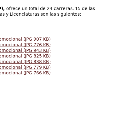
P),
ofrece un total de 24 carreras, 15 de las
s y Licenciaturas son las siguientes:
omocional (JPG 907 KB)
romocional
(JPG 776 KB)
omocional (JPG 943 KB)
romocional
(JPG 825 KB)
romocional
(JPG 838 KB)
omocional (JPG 779 KB)
omocional (JPG 766 KB)