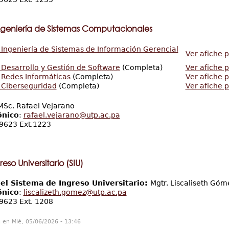
ngeniería de Sistemas Computacionales
 Ingeniería de Sistemas de Información Gerencial
Ver afiche 
 Desarrollo y Gestión de
Software
(Completa)
Ver afiche 
 Redes Informáticas
(Completa)
Ver afiche 
 Ciberseguridad
(Completa)
Ver afiche 
 MSc. Rafael Vejarano
ónico
:
rafael.vejarano@utp.ac.pa
-9623 Ext.1223
eso Universitario (SIU)
el Sistema de Ingreso Universitario:
Mgtr. Liscaliseth Gó
ónico
:
liscalizeth.gomez@utp.ac.pa
-9623 Ext. 1208
n en Mié, 05/06/2026 - 13:46