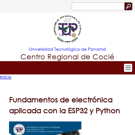
Jump to navigation
Buscar
Formulario
de
búsqueda
Universidad Tecnológica de Panamá
Centro Regional de Coclé
Inicio
Tropical
Inicio
Usted
Nuestro Centro
Menu
está
Admisión
Fundamentos de electrónica
Principal
aquí
Oferta Académica
aplicada con la ESP32 y Python
Investigación y Desarrollo
Estudiantes
Extensión