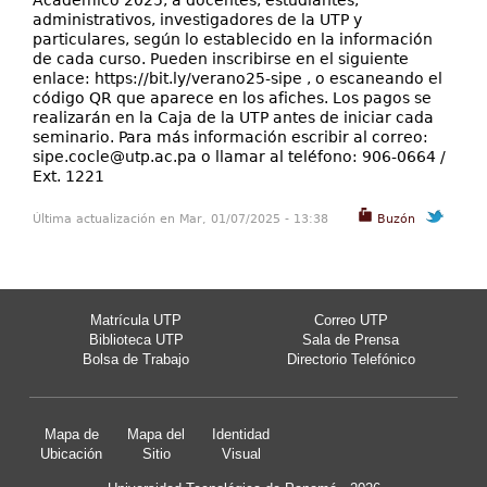
Académico 2025, a docentes, estudiantes,
administrativos, investigadores de la UTP y
particulares, según lo establecido en la información
de cada curso. Pueden inscribirse en el siguiente
enlace: https://bit.ly/verano25-sipe , o escaneando el
código QR que aparece en los afiches. Los pagos se
realizarán en la Caja de la UTP antes de iniciar cada
seminario. Para más información escribir al correo:
sipe.cocle@utp.ac.pa
o llamar al teléfono: 906-0664 /
Ext. 1221
Última actualización en Mar, 01/07/2025 - 13:38
Buzón
Matrícula UTP
Correo UTP
Biblioteca UTP
Sala de Prensa
Bolsa de Trabajo
Directorio Telefónico
Mapa de
Mapa del
Identidad
Ubicación
Sitio
Visual