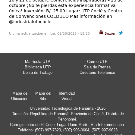
20 y 21 de octubre Conferencias inspiradoras – 23 de
octubre ¡No te pierdas esta experiencia formativa
única! Inversión: B/. 25.00 Lugar: UTP Coclé y Centro
de Convenciones COEDUCO Más información en
@industrialutpcocle
Última actualización en Jue, 06/26/2025 - 15:20
Buzón
Matrícula UTP
Correo UTP
Biblioteca UTP
Sala de Prensa
Bolsa de Trabajo
Directorio Telefónico
Mapa de
Mapa del
Identidad
Ubicación
Sitio
Visual
Universidad Tecnológica de Panamá - 2026
Dirección: República de Panamá, Provincia de Coclé, Distrito de
Penonomé,
Corregimiento de El Coco, Lugar Llano Marín, Vía Interamericana.
Teléfono: (507) 997-7323, (507) 906-0664, (507) 997-9623