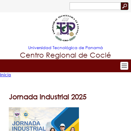
Jump to navigation
Buscar
Formulario
de
búsqueda
Universidad Tecnológica de Panamá
Centro Regional de Coclé
Inicio
Tropical
Inicio
Usted
Nuestro Centro
Menu
está
Admisión
Jornada Industrial 2025
Principal
aquí
Oferta Académica
Investigación y Desarrollo
Estudiantes
Extensión