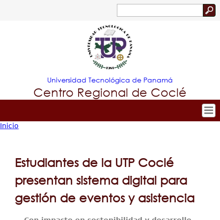
Jump to navigation
Buscar
Formulario
de
búsqueda
Universidad Tecnológica de Panamá
Centro Regional de Coclé
Inicio
Tropical
Inicio
Usted
Nuestro Centro
Menu
está
Admisión
Estudiantes de la UTP Coclé
Principal
aquí
Oferta Académica
presentan sistema digital para
Investigación y Desarrollo
gestión de eventos y asistencia
Estudiantes
Extensión