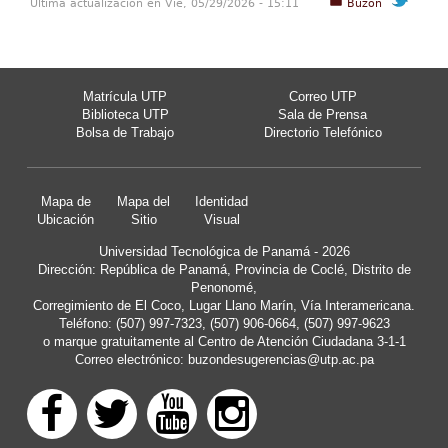
Última actualización en Vie, 05/29/2026 - 15:11
Buzón
Matrícula UTP
Correo UTP
Biblioteca UTP
Sala de Prensa
Bolsa de Trabajo
Directorio Telefónico
Mapa de
Mapa del
Identidad
Ubicación
Sitio
Visual
Universidad Tecnológica de Panamá - 2026
Dirección: República de Panamá, Provincia de Coclé, Distrito de
Penonomé,
Corregimiento de El Coco, Lugar Llano Marín, Vía Interamericana.
Teléfono: (507) 997-7323, (507) 906-0664, (507) 997-9623
o marque gratuitamente al Centro de Atención Ciudadana 3-1-1
Correo electrónico:
buzondesugerencias@utp.ac.pa