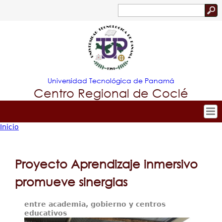
Jump to navigation
Buscar
Formulario
de
búsqueda
Universidad Tecnológica de Panamá
Centro Regional de Coclé
Inicio
Tropical
Inicio
Usted
Nuestro Centro
Menu
está
Admisión
Proyecto Aprendizaje inmersivo
Principal
aquí
Oferta Académica
promueve sinergias
Investigación y Desarrollo
entre academia, gobierno y centros
Estudiantes
educativos
Extensión