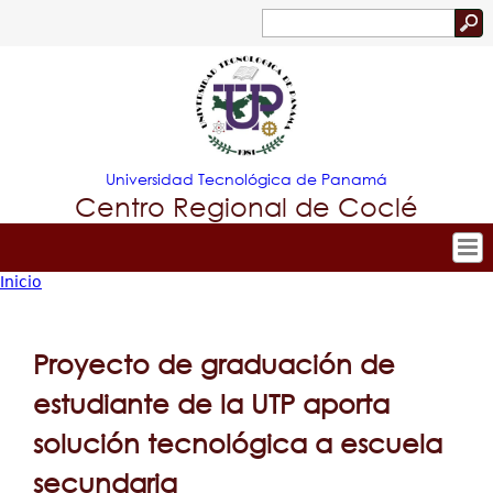
Jump to navigation
Buscar
Formulario
de
búsqueda
Universidad Tecnológica de Panamá
Centro Regional de Coclé
Inicio
Tropical
Inicio
Usted
Nuestro Centro
Menu
está
Admisión
Proyecto de graduación de
Principal
aquí
Oferta Académica
estudiante de la UTP aporta
Investigación y Desarrollo
solución tecnológica a escuela
Estudiantes
secundaria
Extensión