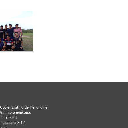
Coclé, Distrito de Penonomé,
Vía Interamericana.
) 997-9623
Ciudadana 3-1-1
c.pa