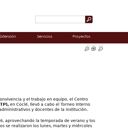
Buscar
Formulario
de
Extensión
Servicios
Proyectos
búsqueda
Tamaño Texto
convivencia y el trabajo en equipo, el Centro
TP),
en Coclé, llevó a cabo el Torneo Interno
dministrativos y docentes de la institución.
026, aprovechando la temporada de verano y los
s se realizaron los lunes, martes y miércoles