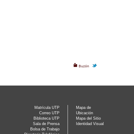
Buzón
Matrícula UTP
Mapa de
Correo UTP
Ubicación
Biblioteca UTP
Mapa del Sitio
Sala de Prensa
Identidad Visual
Bolsa de Trabajo