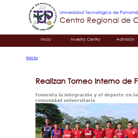
Universidad Tecnológica de Panam
Centro Regional de 
Tropical
Inicio
Nuestro Centro
Admisión
Menu
Inicio
Principal
Usted
está
Realizan Torneo Interno de F
aquí
Fomenta la integración y el deporte en la
comunidad universitaria